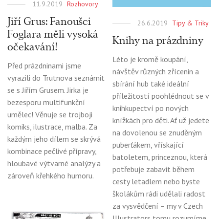
11.9.2019
Rozhovory
Jiří Grus: Fanoušci
26.6.2019
Tipy & Triky
Foglara měli vysoká
Knihy na prázdniny
očekavání!
Léto je kromě koupání,
Před prázdninami jsme
návštěv různých zřícenin a
vyrazili do Trutnova seznámit
sbírání hub také ideální
se s Jiřím Grusem. Jirka je
příležitostí poohlédnout se v
bezesporu multifunkční
knihkupectví po nových
umělec! Věnuje se trojboji
knížkách pro děti. Ať už jedete
komiks, ilustrace, malba. Za
na dovolenou se znuděným
každým jeho dílem se skrývá
puberťákem, vřískající
kombinace pečlivé přípravy,
batoletem, princeznou, která
hloubavé výtvarné analýzy a
potřebuje zabavit během
zároveň křehkého humoru.
cesty letadlem nebo byste
školákům rádi udělali radost
za vysvědčení – my v Czech
Illustrators tomu rozumíme