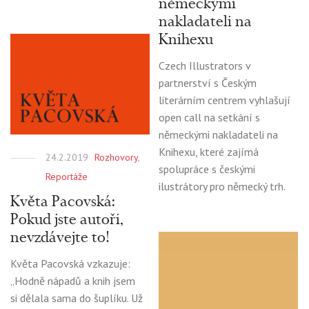
německými
nakladateli na
Knihexu
Czech Illustrators v
partnerství s Českým
literárním centrem vyhlašují
open call na setkání s
německými nakladateli na
Knihexu, které zajímá
24.2.2019
Rozhovory
,
spolupráce s českými
Reportáže
ilustrátory pro německý trh.
Květa Pacovská:
Pokud jste autoři,
nevzdávejte to!
Květa Pacovská vzkazuje:
„Hodně nápadů a knih jsem
si dělala sama do šuplíku. Už