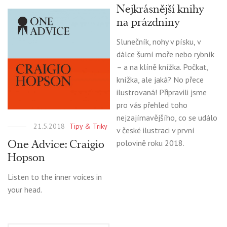
Nejkrásnější knihy
na prázdniny
Slunečník, nohy v písku, v
dálce šumí moře nebo rybník
– a na klíně knížka. Počkat,
knížka, ale jaká? No přece
ilustrovaná! Připravili jsme
pro vás přehled toho
nejzajímavějšího, co se událo
21.5.2018
Tipy & Triky
v české ilustraci v první
One Advice: Craigio
polovině roku 2018.
Hopson
Listen to the inner voices in
your head.