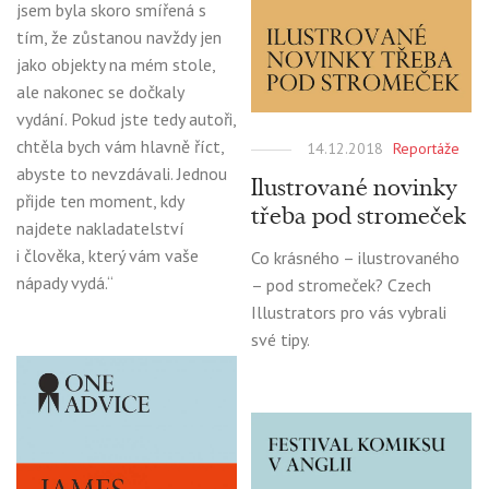
jsem byla skoro smířená s
tím, že zůstanou navždy jen
jako objekty na mém stole,
ale nakonec se dočkaly
vydání. Pokud jste tedy autoři,
chtěla bych vám hlavně říct,
14.12.2018
Reportáže
abyste to nevzdávali. Jednou
Ilustrované novinky
přijde ten moment, kdy
třeba pod stromeček
najdete nakladatelství
i člověka, který vám vaše
Co krásného – ilustrovaného
nápady vydá.“
– pod stromeček? Czech
Illustrators pro vás vybrali
své tipy.