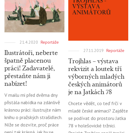
21.4.2020
Reportáže
Ilustrátoři, neberte
27.11.2019
Reportáže
špatně placenou
Trojhlas – výstava
práci! Zadavatelé,
rekvizit a loutek tří
přestaňte nám ji
výborných mladých
nabízet!
českých animátorů
je na Jatkách 78
V mailu mi před dvěma dny
přistála nabídka na zdánlivě
Chcete vědět, co teď frčí v
krásnou práci: ilustrujte nám
mladé české animaci? Zajděte
knihu o pražských strašidlech.
se podívat do prostoru Jatka
Níže se dozvíte, proč práce
78 v holešovické tržnici.
není tak krásná, jak by se