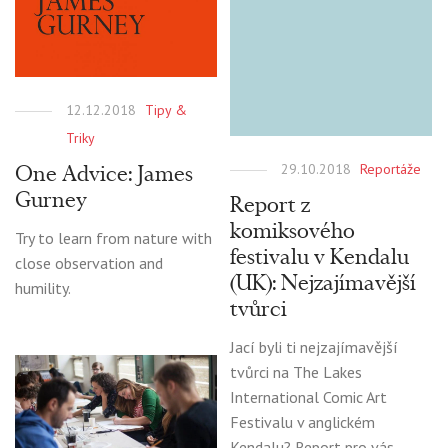
12.12.2018
Tipy &
Triky
One Advice: James
29.10.2018
Reportáže
Gurney
Report z
komiksového
Try to learn from nature with
festivalu v Kendalu
close observation and
(UK): Nejzajímavější
humility.
tvůrci
Jací byli ti nejzajímavější
tvůrci na The Lakes
International Comic Art
Festivalu v anglickém
Kendalu? Report pro vás