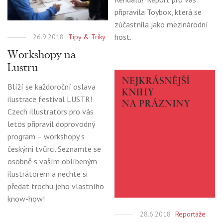
připravila Toybox, která se
zúčastnila jako mezinárodní
host.
26.9.2018
Tipy & Triky
Workshopy na
Lustru
Blíží se každoroční oslava
ilustrace festival LUSTR!
Czech illustrators pro vás
letos připravil doprovodný
program – workshopy s
českými tvůrci. Seznamte se
osobně s vaším oblíbeným
ilustrátorem a nechte si
předat trochu jeho vlastního
know-how!
28.6.2018
Reportáže