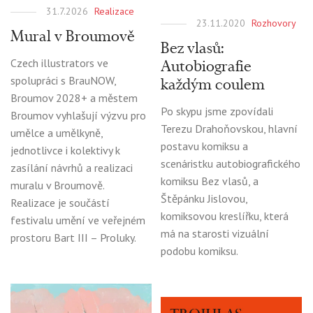
31.7.2026
Realizace
23.11.2020
Rozhovory
Mural v Broumově
Bez vlasů:
Autobiografie
Czech illustrators ve
každým coulem
spolupráci s BrauNOW,
Broumov 2028+ a městem
Po skypu jsme zpovídali
Broumov vyhlašují výzvu pro
Terezu Drahoňovskou, hlavní
umělce a umělkyně,
postavu komiksu a
jednotlivce i kolektivy k
scenáristku autobiografického
zasílání návrhů a realizaci
komiksu Bez vlasů, a
muralu v Broumově.
Štěpánku Jislovou,
Realizace je součástí
komiksovou kreslířku, která
festivalu umění ve veřejném
má na starosti vizuální
prostoru Bart III – Proluky.
podobu komiksu.