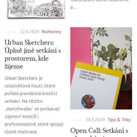
a …
12.6.2019
Rozhovory
Urban Sketchers:
Úplně jiné setkání s
prostorem, kde
žijeme
Urban Sketchers je
celosvětové hnutí, které
pořádá pravidelná kreslící
setkání. Na těchto
„sketchwalks“ se potkávají
zájmoví kreslíři i
28.5.2019
Tipy & Triky
profesionálové, které spojují
Open Call: Setkání s
různé motivace.