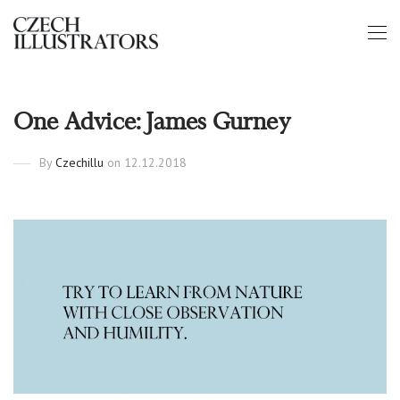
One Advice: James Gurney
By
Czechillu
on 12.12.2018