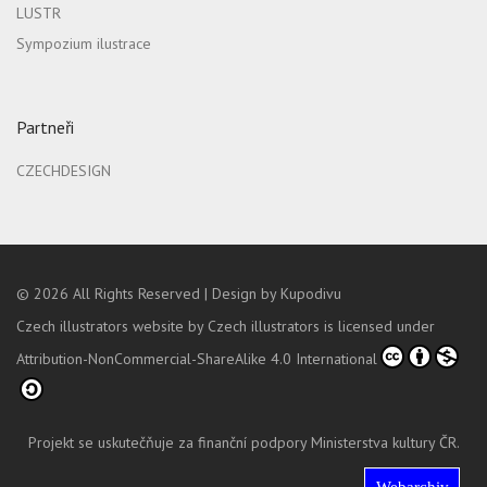
LUSTR
Sympozium ilustrace
Partneři
CZECHDESIGN
© 2026
All Rights Reserved |
Design by Kupodivu
Czech illustrators website
by
Czech illustrators
is licensed under
Attribution-NonCommercial-ShareAlike 4.0 International
Projekt se uskutečňuje za finanční podpory Ministerstva kultury ČR.