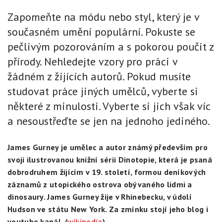
Zapomeňte na módu nebo styl, který je v
současném umění populární. Pokuste se
pečlivým pozorováním a s pokorou poučit z
přírody. Nehledejte vzory pro práci v
žádném z žijících autorů. Pokud musíte
studovat práce jiných umělců, vyberte si
některé z minulosti. Vyberte si jich však víc
a nesoustřeďte se jen na jednoho jediného.
James Gurney je umělec a autor známý především pro
svoji ilustrovanou knižní sérii Dinotopie, která je psaná
dobrodruhem žijícím v 19. století, formou deníkových
záznamů z utopického ostrova obývaného lidmi a
dinosaury. James Gurney žije v Rhinebecku, v údolí
Hudson ve státu New York. Za zmínku stojí jeho blog i
youtube kanál. (
wikipedia
)