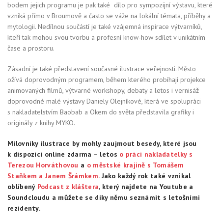
bodem jejich programu je pak také dílo pro sympozijní výstavu, které
vzniká přímo v Broumově a často se váže na lokální témata, příběhy a
mytologii. Nedílnou součástí je také vzájemná inspirace výtvarníků,
kteří tak mohou svou tvorbu a profesní know-how sdílet v unikátním
čase a prostoru.
Zásadní je také představení současné ilustrace veřejnosti. Město
ožívá doprovodným programem, během kterého probíhají projekce
animovaných filmů, výtvarné workshopy, debaty a letos i vernisáž
doprovodné malé výstavy Daniely Olejníkové, která ve spolupráci
s nakladatelstvím Baobab a Okem do světa představila grafiky i
originály z knihy MYKO.
Milovníky ilustrace by mohly zaujmout besedy, které jsou
k dispozici online zdarma – letos
o práci nakladatelky s
Terezou Horváthovou
a
o městské krajině s Tomášem
Staňkem a Janem Šrámkem
. Jako každý rok také vznikal
oblíbený
Podcast z kláštera
, který najdete na Youtube a
Soundcloudu a můžete se díky němu seznámit s letošními
rezidenty
.