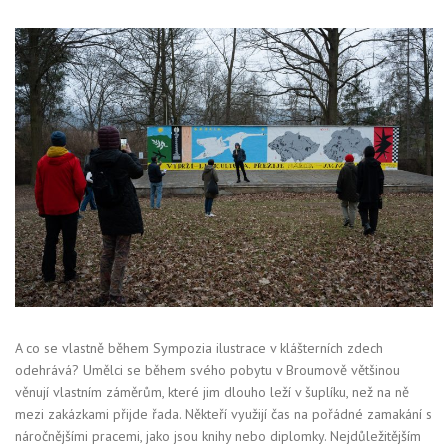
A co se vlastně během Sympozia ilustrace v klášterních zdech
odehrává? Umělci se během svého pobytu v Broumově většinou
věnují vlastním záměrům, které jim dlouho leží v šuplíku, než na ně
mezi zakázkami přijde řada. Někteří využijí čas na pořádné zamakání s
náročnějšími pracemi, jako jsou knihy nebo diplomky. Nejdůležitějším