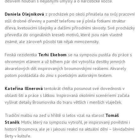
děsivém houbaři s nejasnými úmysly a o narcistické kočce.
Daniela Olejníková
z procházek po okolí přinášela na svůj pracovní
stůl drobné dřeviny a paměť telefonu se jí plnila fotkami struktur
dřeva, kvetoucími lišejníky a dalšími přírodními skvosty. Své procházky
převedla do originálních kreseb motivů, které jsou nám vlastně
známé, ale zároveň působí tak nějak mimozemsky.
Finská rezidentka
Terhi Ekebom
se na sympoziu pustila do práce s
ohromným elánem a už během pár dní vytvořila desítky jemných
akvarelových děl inspirovaných broumovskými reáliemi. Akvarely
potom poskládála do zinu s poetickým autorským textem.
Kateřina Illnerová
tentokrát chtěla posunout své dovednosti v
oblasti šití a práce s látkou. Inspirovaná okolními scenériemi začala
vyšívat detaily Broumovska do tvaru větších i menších vlaječek.
Tradiční malbu na zeď u hřiště si letos vzal na starost
Tomáš
Staněk
. Motiv, který na sympoziu vytvořil, je inspirovaný pověstmi i
historií Broumova, ale je i jakousi reakcí na aktuální dění – likvidačními
škrty v kultuře.