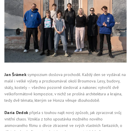
Jan Šrámek
sympozium doslova prochodil. Každý den se vydával na
malé i velké výlety a prozkoumával okolí Broumova. Lesy, budovy,
skály, kostely – všechno pozorně sledoval a nakonec vytvořil dvě
velkoformátové kompozice, v nichž se prolíná architektura a krajina,
tedy dvě témata, kterým se Honza věnuje dlouhodobě.
Daria Dedok
přijela s touhou najít nový způsob, jak zpracovat svůj
vnitřní chaos. Vznikla z toho upoutávka možného nového
animovaného filmu o dívce ztracené ve svých vlastních fantaziích, o