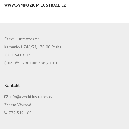
WWW.SYMPOZIUMILUSTRACE.CZ
Czech illustrators z.s.
Kamenická 746/37, 170 00 Praha
IČO: 05419123
Číslo účtu: 2901089398 / 2010
Kontakt
info@czechillustrators.cz
Žaneta Vávrová
773 549 160