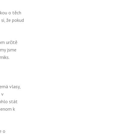
nkou o těch
si, že pokud
om určitě
e my jsme
omiks.
nemá vlasy,
 v
ohlo stát
 jenom k
e o