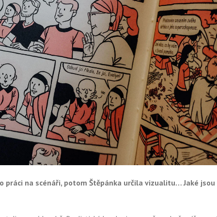
o práci na scénáři, potom Štěpánka určila vizualitu… Jaké jsou 