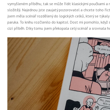
vymyšleném příběhu, tak se může řídit klasickými poučkami a m
složitěji. Najednou jste zaujatý pozorovatel a chcete toho říct
jsem měla scénář rozdělený do logických celků, který se týka
paruka. To knihu rozčlenilo do kapitol. Dost mi pomohlo, když 
cizí příběh. Díky tomu jsem překopala celý scénář a srovnala ho