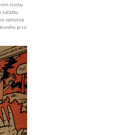
s ním trochu
Na začátku
nebo samotná
 kterého je to