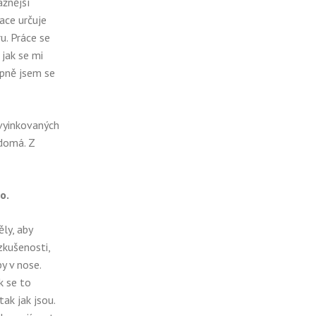
ážnější
ace určuje
u. Práce se
 jak se mi
upně jsem se
 vyinkovaných
ědomá. Z
o.
ly, aby
zkušenosti,
y v nose.
k se to
ak jak jsou.