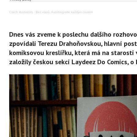
Czech illustrators
·
Bez vlasů: Autobiografie každým coulem
Dnes vás zveme k poslechu dalšího rozhovo
zpovídali Terezu Drahoňovskou, hlavní post
komiksovou kreslířku, která má na starosti 
založily českou sekci Laydeez Do Comics, o 