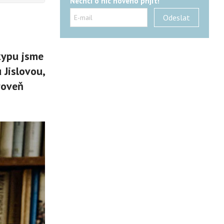
Nechci o nic nového přijít!
kypu jsme
 Jislovou,
roveň