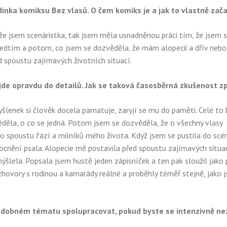
rdinka komiksu Bez vlasů. O čem komiks je a jak to vlastně zač
 že jsem scenáristka, tak jsem měla usnadněnou práci tím, že jsem s
ředtím a potom, co jsem se dozvěděla, že mám alopecii a dřív nebo
ed spoustu zajímavých životních situací.
 jde opravdu do detailů. Jak se taková časosběrná zkušenost 
yšlenek si člověk docela pamatuje, zaryjí se mu do paměti. Celé to
evěděla, o co se jedná. Potom jsem se dozvěděla, že o všechny vlasy
o spoustu fází a milníků mého života. Když jsem se pustila do scén
ění psala. Alopecie mě postavila před spoustu zajímavých situací
mýšlela. Popsala jsem hustě jeden zápisníček a ten pak sloužil jako
zhovory s rodinou a kamarády reálné a proběhly téměř stejně, jako j
 podobném tématu spolupracovat, pokud byste se intenzivně ne