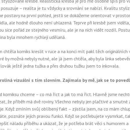
c stylizované kresbě. Realistická kresba je pro mě osobně spíš pro v
osuzuje – realita je tu vždycky a srovnání se nabízí. Kvalitu styliz
 postavy na první pohled, jestli se dokážeme orientovat v prostor
dla, ale hodně dlouho není uhlazená. Teprve při kresbě jsem viděla,
u sice pořád ze stejného vesmíru, ale je na nich vidět rozdíl. Post
vina byla mnohem rychleji udělaná.
chtěla komiks kreslit v ruce a na konci mít pakl těch originálních
eré by možná nebyly nutné, ale já jsem chtěla, aby byla linka sebev
ětlovák ještě jedna tužka a přes druhou tužku jsem to inkovala.
prolíná vizuální s tím slovním. Zajímalo by mě, jak se to povedl
od komiksu chceme – co má říct a jak to má říct. Hlavně jsme nechtě
at, že příběh má dvě roviny. Všechno nebyly jen plačtivé a smutné 
je. Když zmíním svůj oblíbený fakt – zjistila jsem, na co mám chlup
máte, poznáte jejich pravou funkci. Když se potřebujete vysmrkat, ta
epšit náladu příběhu a ukázat, že je potřeba brát věci s humorem a t