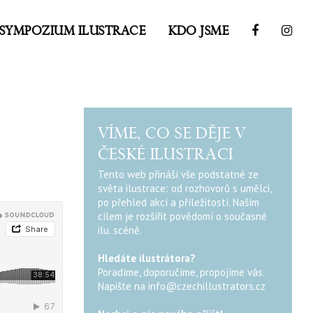
SYMPOZIUM ILUSTRACE
KDO JSME
VÍME, CO SE DĚJE V
ČESKÉ ILUSTRACI
Tento web přináší vše podstatné ze
světa ilustrace: od rozhovorů s umělci,
po přehled akcí a příležitostí. Naším
cílem je rozšířit povědomí o současné
ilu. scéně.
Hledáte ilustrátora?
Poradíme, doporučíme, propojíme vás.
Napište na
info@czechillustrators.cz