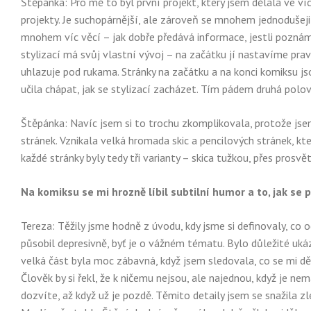
Štěpánka: Pro mě to byl první projekt, který jsem dělala ve ví
projekty. Je suchopárnější, ale zároveň se mnohem jednodušeji p
mnohem víc věcí – jak dobře předává informace, jestli poznáme
stylizací má svůj vlastní vývoj – na začátku jí nastavíme pravi
uhlazuje pod rukama. Stránky na začátku a na konci komiksu jso
učila chápat, jak se stylizací zacházet. Tím pádem druhá polo
Štěpánka: Navíc jsem si to trochu zkomplikovala, protože jsem 
stránek. Vznikala velká hromada skic a pencilových stránek, kt
každé stránky byly tedy tři varianty – skica tužkou, přes prosv
Na komiksu se mi hrozně líbil subtilní humor a to, jak se 
Tereza: Těžily jsme hodně z úvodu, kdy jsme si definovaly, co 
působil depresivně, byť je o vážném tématu. Bylo důležité ukáz
velká část byla moc zábavná, když jsem sledovala, co se mi dě
Člověk by si řekl, že k ničemu nejsou, ale najednou, když je ne
dozvíte, až když už je pozdě. Těmito detaily jsem se snažila zl