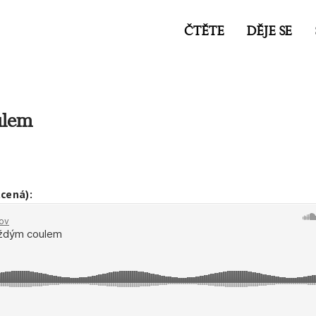
ČTĚTE
DĚJE SE
ulem
cená):