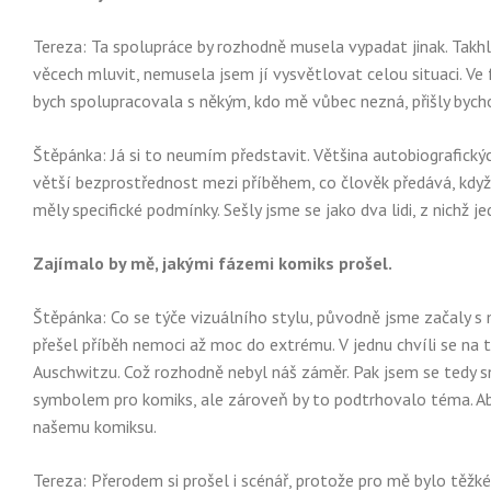
Tereza: Ta spolupráce by rozhodně musela vypadat jinak. Takh
věcech mluvit, nemusela jsem jí vysvětlovat celou situaci. Ve
bych spolupracovala s někým, kdo mě vůbec nezná, přišly bych
Štěpánka: Já si to neumím představit. Většina autobiografický
větší bezprostřednost mezi příběhem, co člověk předává, když 
měly specifické podmínky. Sešly jsme se jako dva lidi, z nichž je
Zajímalo by mě, jakými fázemi komiks prošel.
Štěpánka: Co se týče vizuálního stylu, původně jsme začaly s 
přešel příběh nemoci až moc do extrému. V jednu chvíli se na t
Auschwitzu. Což rozhodně nebyl náš záměr. Pak jsem se tedy sn
symbolem pro komiks, ale zároveň by to podtrhovalo téma. Aby h
našemu komiksu.
Tereza: Přerodem si prošel i scénář, protože pro mě bylo těžk