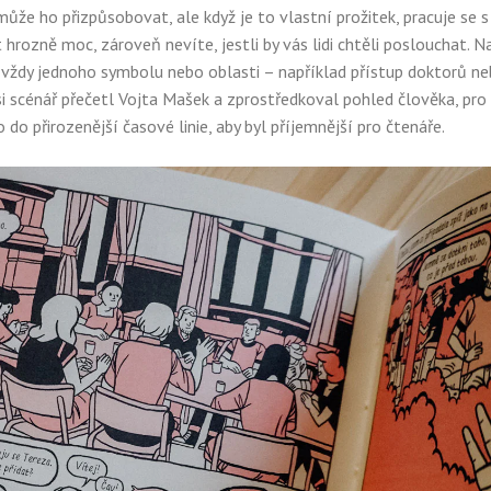
ůže ho přizpůsobovat, ale když je to vlastní prožitek, pracuje se 
 hrozně moc, zároveň nevíte, jestli by vás lidi chtěli poslouchat. 
ly vždy jednoho symbolu nebo oblasti – například přístup doktorů 
si scénář přečetl Vojta Mašek a zprostředkoval pohled člověka, pro
 do přirozenější časové linie, aby byl příjemnější pro čtenáře.