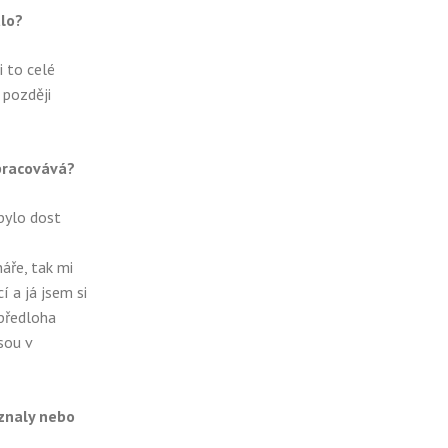
alo?
i to celé
 později
zpracovává?
 bylo dost
áře, tak mi
 a já jsem si
 předloha
sou v
znaly nebo