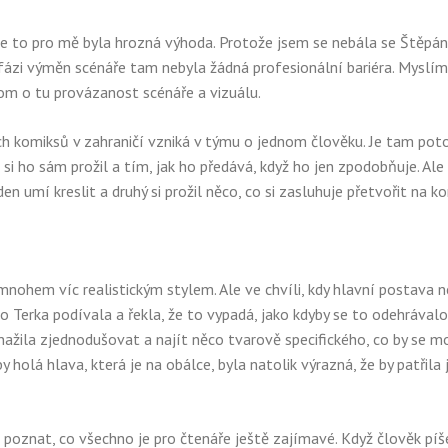
le to pro mě byla hrozná výhoda. Protože jsem se nebála se Štěpá
 fázi výměn scénáře tam nebyla žádná profesionální bariéra. Myslím 
om o tu provázanost scénáře a vizuálu.
ch komiksů v zahraničí vzniká v týmu o jednom člověku. Je tam pot
si ho sám prožil a tím, jak ho předává, když ho jen zpodobňuje. Al
den umí kreslit a druhý si prožil něco, co si zasluhuje přetvořit na k
mnohem víc realistickým stylem. Ale ve chvíli, kdy hlavní postava 
o Terka podívala a řekla, že to vypadá, jako kdyby se to odehrávalo
ažila zjednodušovat a najít něco tvarově specifického, co by se m
olá hlava, která je na obálce, byla natolik výrazná, že by patřila
é poznat, co všechno je pro čtenáře ještě zajímavé. Když člověk píš