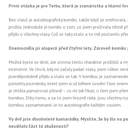
První otázka je pro Terku, která je scenáristka a hlavní h
Bez vlasů je autobiografický komiks, takže když jsi zmiňovala,
prožila. Jednoduše je komiks o tom, co jsem prožívala těsně p
přijdu o všechny vlasy. Což se taky stalo a to mě postavilo př
Onemocněla jsi alopecií před čtyřmi lety. Zároveň komiks
Možná byste se divili, ale zrovna tento charakter prožitků a m
intenzivní. Ve chvíli, kdy mi začaly padat vlasy, jsem vůbec n
pravděpodobně přijdu a stalo se tak. V komiksu je zaznamenán
pomohly poznámky, které jsem si už během úvodní fáze onemocn
je chtěla pamatovat přesně – co mi lidi říkali, o čem jsem pře
komiksu. Díky tomu, a za to jsem hrozně ráda, jsou všechny ro
komiksu zaznamenané. Je to autobiografie každým coulem.
Vy dvě jste dlouholeté kamarádky. Myslíte, že by šlo na
nesdílely část té zkušenosti?