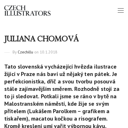
JULIANA CHOMOVÁ
By
Czechillu
on 10.1.2018
Tato slovenská vycházející hvězda ilustrace
žijící v Praze nás baví už nějaký ten pátek. Je
perfekcionistka, dříč a svou tvorbu posouvá
stále zajímavějším směrem. Rozhodně stojí za
to ji sledovat. Potkali jsme se ráno v bytě na
Malostranském náměstí, kde žije se svým
přítelem (Lukášem Parolkem – grafikem a
tiskařem), macatou kočkou a risografem.
Kromě kreslení umí vařit výbornou kávu.