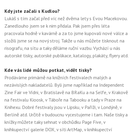
Kdy jste začali s Kudlou?
Lukáš s tím začal před víc než dvěma lety s Evou Macekovou.
Zanedlouho jsem se k nim přidala. Pak jsem přes léta
pracovala hodně v kavárně a za to jsme kupovali nové válce a
složili jsme se na nový stroj. Takže u nás můžete tisknout na
risografu, na sítu a taky děláme ruční vazbu. Vychází u nás
autorské tisky, autorské publikace, katalogy, plakáty, flyery atd.
Kde vás lidé můžou potkat, vidět tisky?
Prodáváme primárně na knižních festivalech malých a
nezávislých nakladatelů. Byli jsme například na Independent
Zine Fair ve Vídni, v Bratislavě na BRaKu a na Selfe, v Krakově
na festivalu Kioosk, v Táboře na Tabooku a tady v Praze na
Knihexu. Dobré festivaly jsou v Lipsku, v Paříži, v Londýně, v
Berlíně atd. Určitě v budoucnu vycestujeme i tam. Naše tisky a
knížky můžete taky sehnat v obchůdku Page Five, v
knihkupectví galerie DOX, v síti ArtMap, v knihkupectví