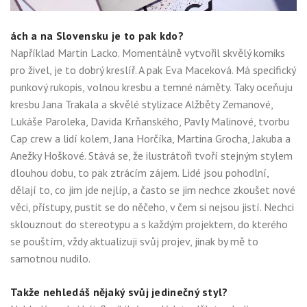
ách a na Slovensku je to pak kdo?
Například Martin Lacko. Momentálně vytvořil skvělý komiks
pro živel, je to dobrý kreslíř. A pak Eva Maceková. Má specifický
punkový rukopis, volnou kresbu a temné náměty. Taky oceňuju
kresbu Jana Trakala a skvělé stylizace Alžběty Zemanové,
Lukáše Paroleka, Davida Krňanského, Pavly Malinové, tvorbu
Cap crew a lidí kolem, Jana Horčíka, Martina Grocha, Jakuba a
Anežky Hoškové. Stává se, že ilustrátoři tvoří stejným stylem
dlouhou dobu, to pak ztrácím zájem. Lidé jsou pohodlní,
dělají to, co jim jde nejlíp, a často se jim nechce zkoušet nové
věci, přístupy, pustit se do něčeho, v čem si nejsou jistí. Nechci
sklouznout do stereotypu a s každým projektem, do kterého
se pouštím, vždy aktualizuji svůj projev, jinak by mě to
samotnou nudilo.
Takže nehledáš nějaký svůj jedinečný styl?