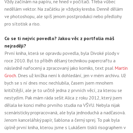
Vždy začínám na papíru, ne hned v počítači. Třeba vůbec
nedělám vektor. Na začátku je vždycky kresba. Denně dělám
ve photoshopu, ale spíš jenom postprodukci nebo předlohy
pro sítotisk a riso.
Co se ti nejvíc povedlo? Jakou věc z portfolia máš
nejraději?
První kniha, která se opravdu povedla, byla Divoké plody v
roce 2010. Byl to příběh dělaný technikou papercraftu a
následně nafocený a zpracovaný jako komiks, text psal
Martin
Groch
. Dnes už knížka není k dohledání, jen v mém archivu. Už
bych se s ní dnes moc nechlubila, časem jsem mnohem
kritičtější, ale je to určitě jedna z prvních věcí, za kterou se
nestydím. Pak mám ráda sešit Alica z roku 2012, který jsem
dělala ke konci mého prvního studia na VŠVU. Nebyla nijak
scenáristicky propracovaná, ale byla jednoduchá a nadčasová.
Jenom kancelářský papír, šablona a černý sprej. To pak byla
úplně první kniha, kterou jsme s Lukášem tiskli risographem v