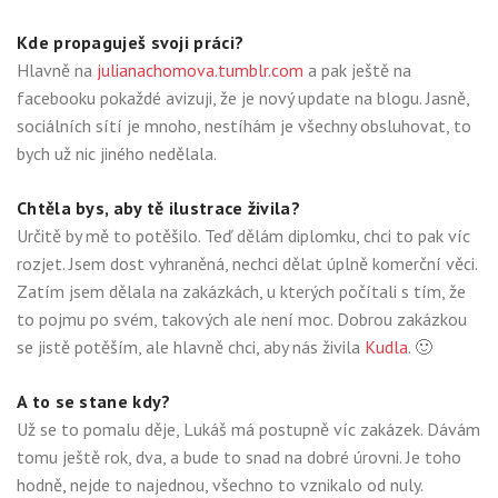
Kde propaguješ svoji práci?
Hlavně na
julianachomova.tumblr.com
a pak ještě na
facebooku pokaždé avizuji, že je nový update na blogu. Jasně,
sociálních sítí je mnoho, nestíhám je všechny obsluhovat, to
bych už nic jiného nedělala.
Chtěla bys, aby tě ilustrace živila?
Určitě by mě to potěšilo. Teď dělám diplomku, chci to pak víc
rozjet. Jsem dost vyhraněná, nechci dělat úplně komerční věci.
Zatím jsem dělala na zakázkách, u kterých počítali s tím, že
to pojmu po svém, takových ale není moc. Dobrou zakázkou
se jistě potěším, ale hlavně chci, aby nás živila
Kudla
. 🙂
A to se stane kdy?
Už se to pomalu děje, Lukáš má postupně víc zakázek. Dávám
tomu ještě rok, dva, a bude to snad na dobré úrovni. Je toho
hodně, nejde to najednou, všechno to vznikalo od nuly.