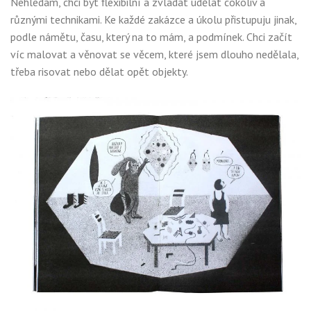
Nehledám, chci být flexibilní a zvládat udělat cokoliv a
různými technikami. Ke každé zakázce a úkolu přistupuju jinak,
podle námětu, času, který na to mám, a podmínek. Chci začít
víc malovat a věnovat se věcem, které jsem dlouho nedělala,
třeba risovat nebo dělat opět objekty.