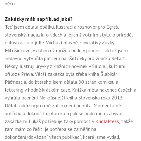
něco.
Zakázky máš například jaké?
Teď jsem dělala obálku, ilustraci a rozhovor pro Egreš,
slovenský magazín o lidech a jejich životním stylu, o přírodě,
o ilustraci a o jídle. Vychází hlavně z iniciativy Zuzky
Mitošinkové, v dubnu už možná bude v prodeji. Taktéž jsem
nedávno vytvořila pattern na kšiltovky pro značku Retart.
Někdy ilustruji úryvky z knižních novinek v Salonu, kulturní
příloze Práva. Větší zakázka byla třeba kniha Šlabikár
Päťmestia, do kterého jsem dělala 80 stran komiksu a
lettering v hodně krátkém čase. Knížka měla nakonec úspěch a
vyhrála ocenění Nejkrásnejší kniha Slovenska roku 2013.
Dělat zakázky pro mě zatím není priorita. Momentálně
potřebuju dokončit diplomku a pak se budu ráda zabývat i
zakázkami. Lukáš potřebuje taky pomoct v
KudlaPress
, takže
tam mám co řešit, je potřeba se zaměřit na
dokončení/dovázaní všech publikací, které jsme vydali,