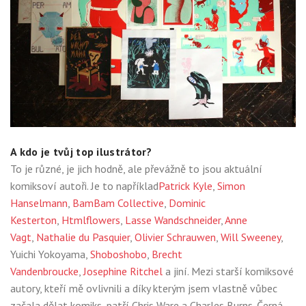
A kdo je tvůj top ilustrátor?
To je různé, je jich hodně, ale převážně to jsou aktuální
komiksoví autoři. Je to například
Patrick Kyle
,
Simon
Hanselmann
,
BamBam Collective
,
Dominic
Kesterton
,
Htmlflowers
,
Lasse Wandschneider
,
Anne
Vagt
,
Nathalie du Pasquier
,
Olivier Schrauwen
,
Will Sweeney
,
Yuichi Yokoyama,
Shoboshobo
,
Brecht
Vandenbroucke
,
Josephine Ritchel
a jiní. Mezi starší komiksové
autory, kteří mě ovlivnili a díky kterým jsem vlastně vůbec
začala dělat komiks, patří Chris Ware a Charles Burns. Černá