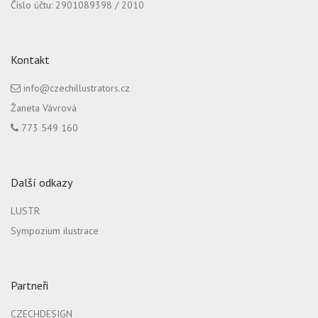
Číslo účtu: 2901089398 / 2010
Kontakt
info@czechillustrators.cz
Žaneta Vávrová
773 549 160
Další odkazy
LUSTR
Sympozium ilustrace
Partneři
CZECHDESIGN