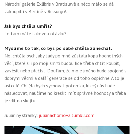
Národní galerie Exlibris v Bratislavě a něco málo se dá
zakoupit i v Berlíně v Re:surgo!.
Jak bys chtěla umřít?
To tam máte takovou otázku?!
Myslíme to tak, co bys po sobě chtěla zanechat.
No, chtěla bych, aby tady po mně zůstala kopa hodnotných
věcí, které si i po mojí smrti budou lidé třeba chtít koupit,
zavěsit nebo přečíst. Doufám, že moje jméno bude spojené s
dobrými věcmi a další generace se od toho odpíchne. A to je
asi celé. Chtěla bych vychovat potomka, který nás bude
následovat, naučíme ho kreslit, mít správné hodnoty a třeba
jezdit na skejtu.
Julianiny stránky:
julianachomova.tumblr.com