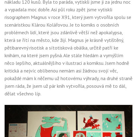
nákladu 120 kusů. Byla to paráda, vytiskli jsme ji za jednu noc
a vypadala moc dobře. Asi půl roku zpět jsme vytiskli
risographem Magnus v roce X91, který jsem vytvořila spolu se
scenáristkou Klárou Kolářovou. Je to komiks o osobních
problémech lidí, které jsou zdánlivě větší než apokalypsa,
která se řítí na město, kde žijí. Magnus je krásně vytištěný,
pětibarevný risotisk a sítotisková obálka, určitě patří ke
knihám, na které jsem pyšná. Ale stále hledám a vymýšlím
něco lepšího, aktuálnějšího v ilustraci a komiksu. Jsem hodně
kritická a nejvíc oblíbenou nemám asi žádnou svojí věc,
pokaždé mám k něčemu už hotovému výhrady, na druhé straně
jsem ráda, že jsem už pár knih vytvořila, posouvá mě to dál,
dělat všechno líp.