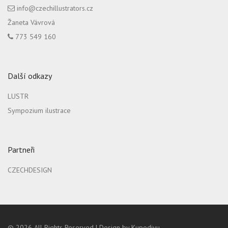
info@czechillustrators.cz
Žaneta Vávrová
773 549 160
Další odkazy
LUSTR
Sympozium ilustrace
Partneři
CZECHDESIGN
© 2026
All Rights Reserved |
Design by Kupodivu