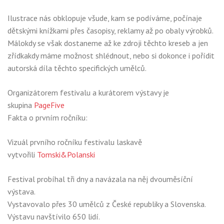
Ilustrace nás obklopuje všude, kam se podíváme, počínaje
dětskými knížkami přes časopisy, reklamy až po obaly výrobků.
Málokdy se však dostaneme až ke zdroji těchto kreseb a jen
zřídkakdy máme možnost shlédnout, nebo si dokonce i pořídit
autorská díla těchto specifických umělců.
Organizátorem festivalu a kurátorem výstavy je
skupina
PageFive
Fakta o prvním ročníku:
Vizuál prvního ročníku festivalu laskavě
vytvořili
Tomski&Polanski
Festival probíhal tři dny a navázala na něj dvouměsíční
výstava.
Vystavovalo přes 30 umělců z České republiky a Slovenska.
Výstavu navštívilo 650 lidí.