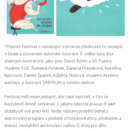
Třídenní festival s navazující výstavou představil to nejlepší
z české a slovenské autorské ilustrace. K vidění byla díla
známých ilustrátorů, jako jsou David Böhm a Jiří Franta,
Vladimir 518, Tomski&Polanski, Daniela Olejniková, Kateřina
Kynclová, Daniel Špaček, Alžběta Skálová, studenti Ateliéru
animace a ilustrace UMPRUM a mnoho dalších.
Festival měl nejen pobavit, ale také nastínit, s čím se
ilustrátoři denně setkávají, s jakými nástroji pracují či jaké
otázky při své práci řeší. Vedle výstavy proběhl bohatý
doprovodný program v podobě sítotiskové dílny, přednášek a
diskusí, nechybělo ani kreslení naživo či dílny pro děti.