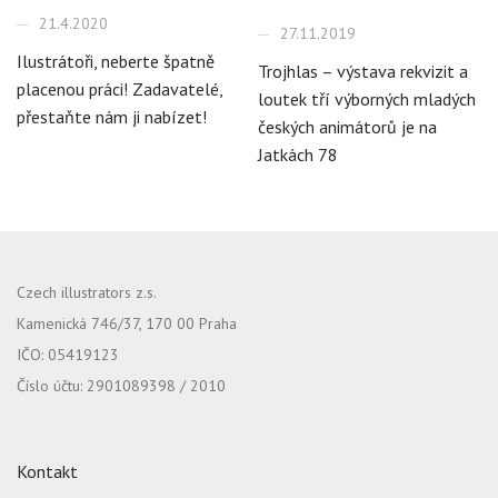
21.4.2020
27.11.2019
Ilustrátoři, neberte špatně
Trojhlas – výstava rekvizit a
placenou práci! Zadavatelé,
loutek tří výborných mladých
přestaňte nám ji nabízet!
českých animátorů je na
Jatkách 78
Czech illustrators z.s.
Kamenická 746/37, 170 00 Praha
IČO: 05419123
Číslo účtu: 2901089398 / 2010
Kontakt