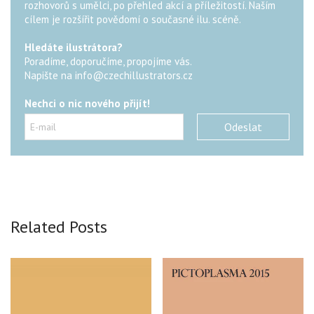
rozhovorů s umělci, po přehled akcí a příležitostí. Naším
cílem je rozšířit povědomí o současné ilu. scéně.
Hledáte ilustrátora?
Poradíme, doporučíme, propojíme vás.
Napište na
info@czechillustrators.cz
Nechci o nic nového přijít!
Related Posts