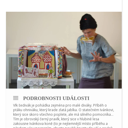
PODROBNOSTI UDÁLOSTI
Vlk šedivák je pohádka zejména pro malé diváky. Příběh o
ptáku ohniváku, který krade zlatá jablka. O statečném Ivánkovi,
který sice skoro všechno poplete, ale má silného pomocníka…
Tím je obrovský černý pravlk, který sice v hlubině lesa
zakousne Ivánkova koně (to je nejtemnější místo příběhu a