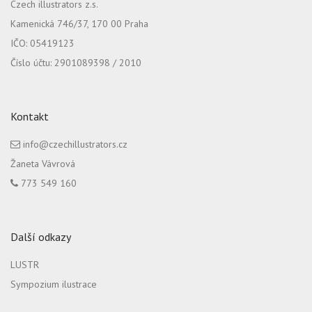
Czech illustrators z.s.
Kamenická 746/37, 170 00 Praha
IČO: 05419123
Číslo účtu: 2901089398 / 2010
Kontakt
info@czechillustrators.cz
Žaneta Vávrová
773 549 160
Další odkazy
LUSTR
Sympozium ilustrace