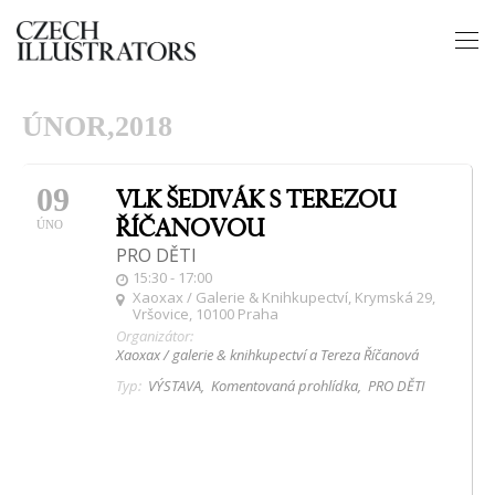
ÚNOR,2018
09
VLK ŠEDIVÁK S TEREZOU
ŘÍČANOVOU
ÚNO
PRO DĚTI
15:30 - 17:00
Xaoxax / Galerie & Knihkupectví
, Krymská 29,
Vršovice, 10100 Praha
Organizátor:
Xaoxax / galerie & knihkupectví a Tereza Říčanová
Typ:
VÝSTAVA,
Komentovaná prohlídka,
PRO DĚTI