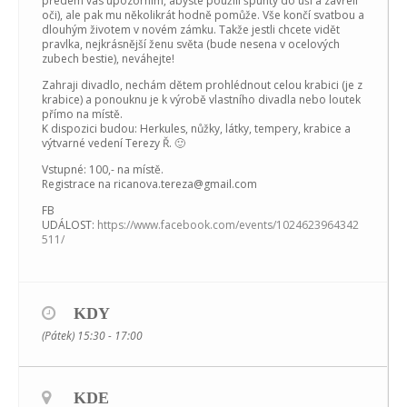
předem vás upozorním, abyste použili špunty do uší a zavřeli
oči), ale pak mu několikrát hodně pomůže. Vše končí svatbou a
dlouhým životem v novém zámku. Takže jestli chcete vidět
pravlka, nejkrásnější ženu světa (bude nesena v ocelových
zubech bestie), neváhejte!
Zahraji divadlo, nechám dětem prohlédnout celou krabici (je z
krabice) a ponouknu je k výrobě vlastního divadla nebo loutek
přímo na místě.
K dispozici budou: Herkules, nůžky, látky, tempery, krabice a
výtvarné vedení Terezy Ř. 🙂
Vstupné: 100,- na místě.
Registrace na ricanova.tereza@gmail.com
FB
UDÁLOST:
https://www.facebook.com/events/1024623964342
511/
KDY
(Pátek) 15:30 - 17:00
KDE