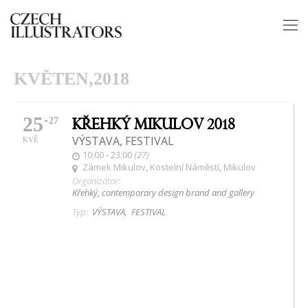
KVĚTEN,2018
25
KŘEHKÝ MIKULOV 2018
27
VÝSTAVA, FESTIVAL
KVĚ
10:00 - 23:00
(27)
Zámek Mikulov
, Kostelní Náměstí, Mikulov
Organizátor:
Křehký, contemporary design brand and gallery
Typ:
VÝSTAVA,
FESTIVAL