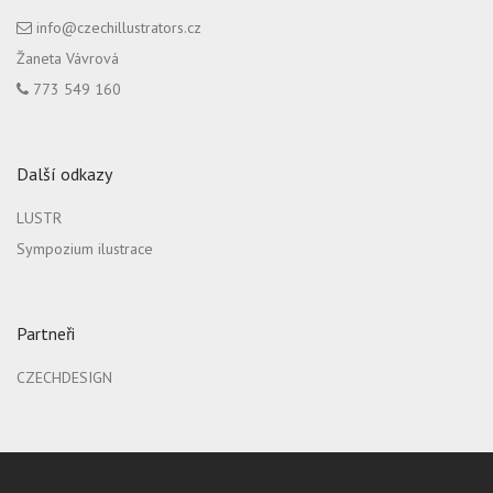
info@czechillustrators.cz
Žaneta Vávrová
773 549 160
Další odkazy
LUSTR
Sympozium ilustrace
Partneři
CZECHDESIGN