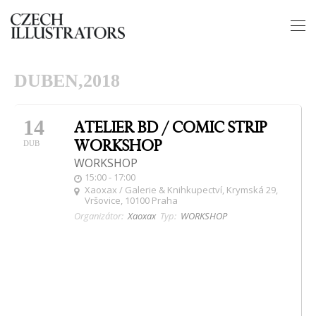
DUBEN,2018
14
ATELIER BD / COMIC STRIP
WORKSHOP
DUB
WORKSHOP
15:00 - 17:00
Xaoxax / Galerie & Knihkupectví
, Krymská 29,
Vršovice, 10100 Praha
Organizátor:
Xaoxax
Typ:
WORKSHOP