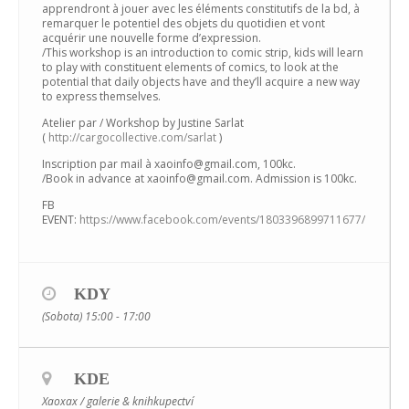
apprendront à jouer avec les éléments constitutifs de la bd, à
remarquer le potentiel des objets du quotidien et vont
acquérir une nouvelle forme d’expression.
/This workshop is an introduction to comic strip, kids will learn
to play with constituent elements of comics, to look at the
potential that daily objects have and they’ll acquire a new way
to express themselves.
Atelier par / Workshop by Justine Sarlat
(
http://cargocollective.com/sarlat
)
Inscription par mail à xaoinfo@gmail.com, 100kc.
/Book in advance at xaoinfo@gmail.com. Admission is 100kc.
FB
EVENT:
https://www.facebook.com/events/1803396899711677/
KDY
(Sobota) 15:00 - 17:00
KDE
Xaoxax / galerie & knihkupectví