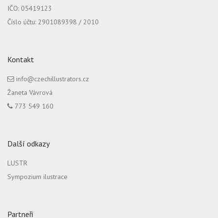
IČO: 05419123
Číslo účtu: 2901089398 / 2010
Kontakt
info@czechillustrators.cz
Žaneta Vávrová
773 549 160
Další odkazy
LUSTR
Sympozium ilustrace
Partneři