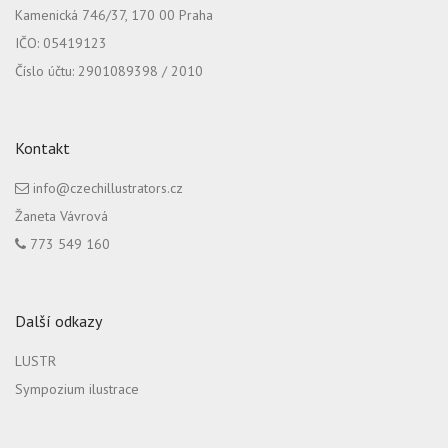
Kamenická 746/37, 170 00 Praha
IČO: 05419123
Číslo účtu: 2901089398 / 2010
Kontakt
info@czechillustrators.cz
Žaneta Vávrová
773 549 160
Další odkazy
LUSTR
Sympozium ilustrace