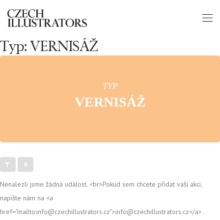
Typ: VERNISÁŽ
TYP
VERNISÁŽ
Nenalezli jsme žádná událost. <br>Pokud sem chcete přidat vaši akci,
napište nám na <a
href="mailto:info@czechillustrators.cz">info@czechillustrators.cz</a>.