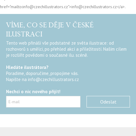
href="mailto:info@czechillustrators.cz">info@czechillustrators.cz</a>.
VÍME, CO SE DĚJE V ČESKÉ
ILUSTRACI
Tento web přináší vše podstatné ze světa ilustrace: od
rozhovorů s umělci, po přehled akcí a příležitostí. Naším cílem
je rozšířit povědomí o současné ilu. scéně.
Hledáte ilustrátora?
Poradíme, doporučíme, propojíme vás.
Napište na
info@czechillustrators.cz
Nechci o nic nového přijít!