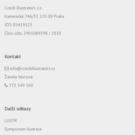
Czech illustrators z.s.
Kamenická 746/37, 170 00 Praha
IČO: 05419123
Číslo účtu: 2901089398 / 2010
Kontakt
info@czechillustrators.cz
Žaneta Vávrová
773 549 160
Další odkazy
LUSTR
Sympozium ilustrace