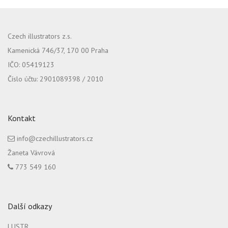
Czech illustrators z.s.
Kamenická 746/37, 170 00 Praha
IČO: 05419123
Číslo účtu: 2901089398 / 2010
Kontakt
info@czechillustrators.cz
Žaneta Vávrová
773 549 160
Další odkazy
LUSTR