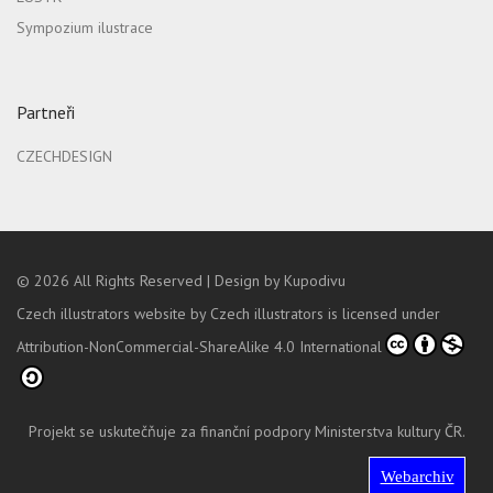
Sympozium ilustrace
Partneři
CZECHDESIGN
© 2026
All Rights Reserved |
Design by Kupodivu
Czech illustrators website
by
Czech illustrators
is licensed under
Attribution-NonCommercial-ShareAlike 4.0 International
Projekt se uskutečňuje za finanční podpory Ministerstva kultury ČR.
Webarchiv