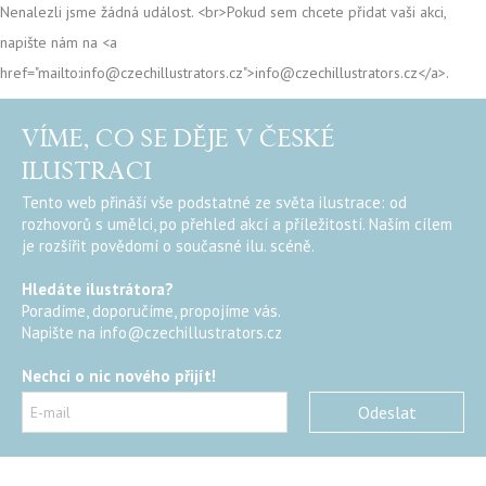
Nenalezli jsme žádná událost. <br>Pokud sem chcete přidat vaši akci,
napište nám na <a
href="mailto:info@czechillustrators.cz">info@czechillustrators.cz</a>.
VÍME, CO SE DĚJE V ČESKÉ
ILUSTRACI
Tento web přináší vše podstatné ze světa ilustrace: od
rozhovorů s umělci, po přehled akcí a příležitostí. Naším cílem
je rozšířit povědomí o současné ilu. scéně.
Hledáte ilustrátora?
Poradíme, doporučíme, propojíme vás.
Napište na
info@czechillustrators.cz
Nechci o nic nového přijít!