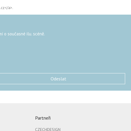
.cz</a>.
mí o současné ilu. scéně.
Partneři
CZECHDESIGN