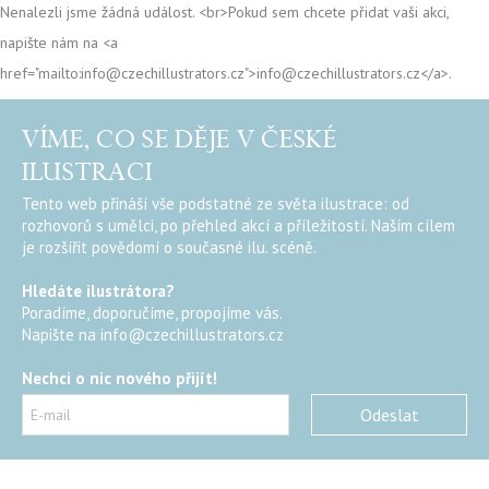
Nenalezli jsme žádná událost. <br>Pokud sem chcete přidat vaši akci,
napište nám na <a
href="mailto:info@czechillustrators.cz">info@czechillustrators.cz</a>.
VÍME, CO SE DĚJE V ČESKÉ
ILUSTRACI
Tento web přináší vše podstatné ze světa ilustrace: od
rozhovorů s umělci, po přehled akcí a příležitostí. Naším cílem
je rozšířit povědomí o současné ilu. scéně.
Hledáte ilustrátora?
Poradíme, doporučíme, propojíme vás.
Napište na
info@czechillustrators.cz
Nechci o nic nového přijít!