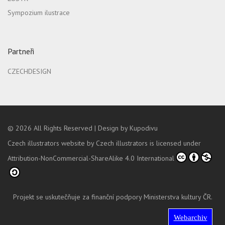
Sympozium ilustrace
Partneři
CZECHDESIGN
© 2026
All Rights Reserved |
Design by Kupodivu
Czech illustrators website
by
Czech illustrators
is licensed under
Attribution-NonCommercial-ShareAlike 4.0 International
Projekt se uskutečňuje za finanční podpory Ministerstva kultury ČR.
Webarchiv