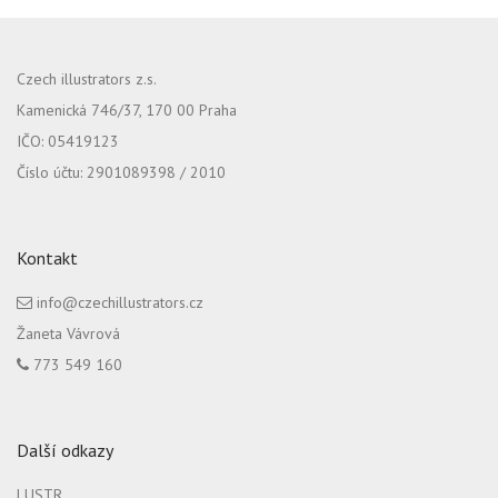
Czech illustrators z.s.
Kamenická 746/37, 170 00 Praha
IČO: 05419123
Číslo účtu: 2901089398 / 2010
Kontakt
info@czechillustrators.cz
Žaneta Vávrová
773 549 160
Další odkazy
LUSTR