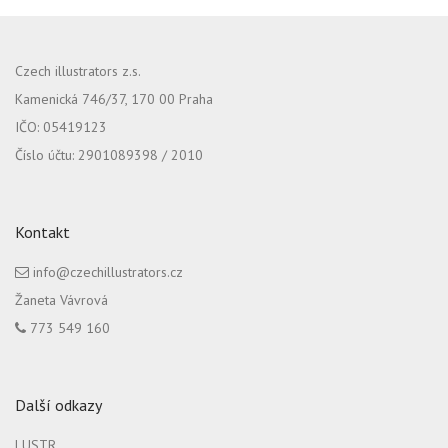
Czech illustrators z.s.
Kamenická 746/37, 170 00 Praha
IČO: 05419123
Číslo účtu: 2901089398 / 2010
Kontakt
info@czechillustrators.cz
Žaneta Vávrová
773 549 160
Další odkazy
LUSTR