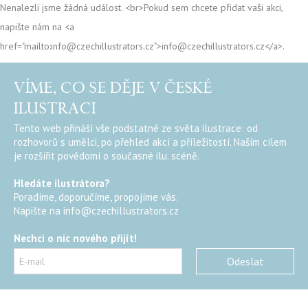
Nenalezli jsme žádná událost. <br>Pokud sem chcete přidat vaši akci,
napište nám na <a
href="mailto:info@czechillustrators.cz">info@czechillustrators.cz</a>.
VÍME, CO SE DĚJE V ČESKÉ
ILUSTRACI
Tento web přináší vše podstatné ze světa ilustrace: od
rozhovorů s umělci, po přehled akcí a příležitostí. Naším cílem
je rozšířit povědomí o současné ilu. scéně.
Hledáte ilustrátora?
Poradíme, doporučíme, propojíme vás.
Napište na
info@czechillustrators.cz
Nechci o nic nového přijít!