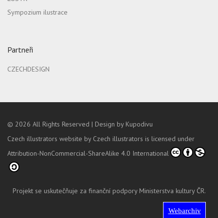
Sympozium ilustrace
Partneři
CZECHDESIGN
© 2026
All Rights Reserved |
Design by Kupodivu
Czech illustrators website
by
Czech illustrators
is licensed under
Attribution-NonCommercial-ShareAlike 4.0 International
Projekt se uskutečňuje za finanční podpory Ministerstva kultury ČR.
Webarchiv