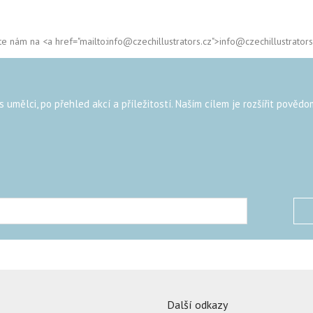
te nám na <a href="mailto:info@czechillustrators.cz">info@czechillustrators
umělci, po přehled akcí a příležitostí. Naším cílem je rozšířit povědo
Další odkazy