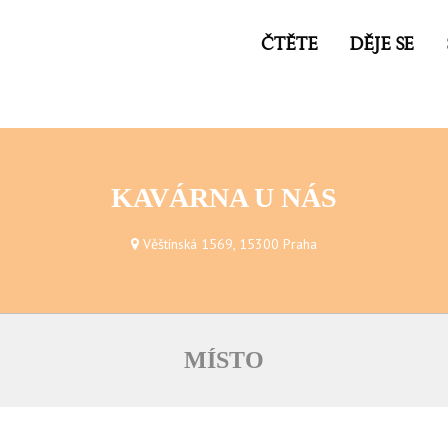
ČTĚTE
DĚJE SE
KAVÁRNA U NÁS
Věštínská 1569, 15300 Praha
MÍSTO