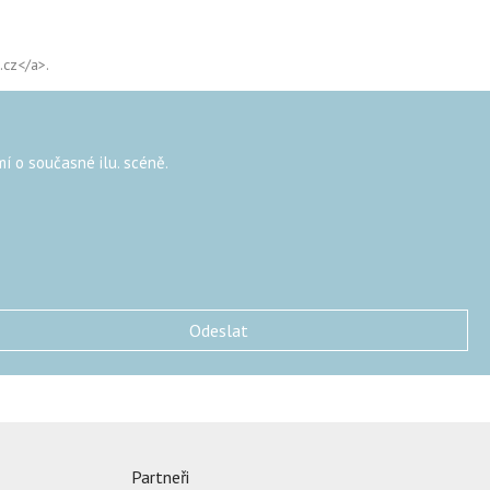
.cz</a>.
mí o současné ilu. scéně.
Partneři