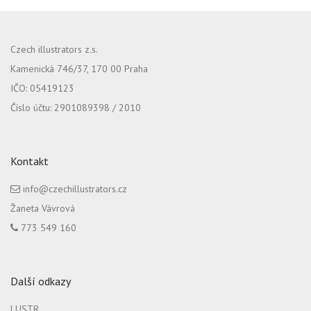
Czech illustrators z.s.
Kamenická 746/37, 170 00 Praha
IČO: 05419123
Číslo účtu: 2901089398 / 2010
Kontakt
info@czechillustrators.cz
Žaneta Vávrová
773 549 160
Další odkazy
LUSTR