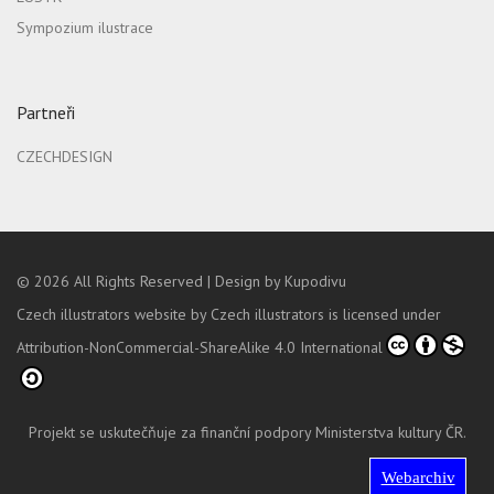
Sympozium ilustrace
Partneři
CZECHDESIGN
© 2026
All Rights Reserved |
Design by Kupodivu
Czech illustrators website
by
Czech illustrators
is licensed under
Attribution-NonCommercial-ShareAlike 4.0 International
Projekt se uskutečňuje za finanční podpory Ministerstva kultury ČR.
Webarchiv