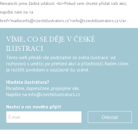
Nenalezli jsme žádná událost. <br>Pokud sem chcete přidat vaši akci,
napište nám na <a
href="mailto:info@czechillustrators.cz">info@czechillustrators.cz</a>.
VÍME, CO SE DĚJE V ČESKÉ
ILUSTRACI
Tento web přináší vše podstatné ze světa ilustrace: od
rozhovorů s umělci, po přehled akcí a příležitostí. Naším cílem
je rozšířit povědomí o současné ilu. scéně.
Hledáte ilustrátora?
Poradíme, doporučíme, propojíme vás.
Napište na
info@czechillustrators.cz
Nechci o nic nového přijít!